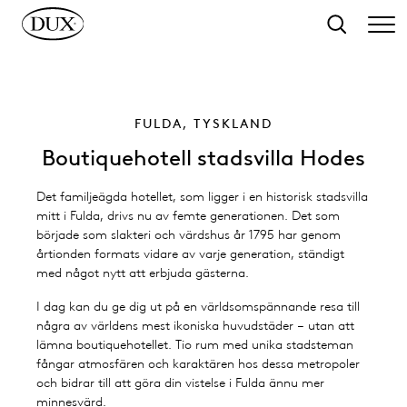
ll huvudinnehåll
Sök
FULDA, TYSKLAND
Boutiquehotell stadsvilla Hodes
Det familjeägda hotellet, som ligger i en historisk stadsvilla
mitt i Fulda, drivs nu av femte generationen. Det som
började som slakteri och värdshus år 1795 har genom
årtionden formats vidare av varje generation, ständigt
med något nytt att erbjuda gästerna.
I dag kan du ge dig ut på en världsomspännande resa till
några av världens mest ikoniska huvudstäder – utan att
lämna boutiquehotellet. Tio rum med unika stadsteman
fångar atmosfären och karaktären hos dessa metropoler
och bidrar till att göra din vistelse i Fulda ännu mer
minnesvärd.