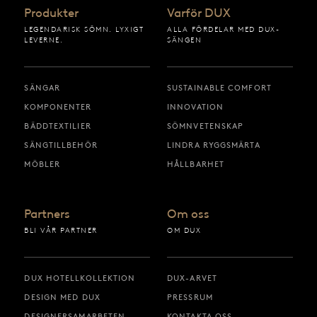
Produkter
Varför DUX
LEGENDARISK SÖMN. LYXIGT
ALLA FÖRDELAR MED DUX-
LEVERNE.
SÄNGEN
SÄNGAR
SUSTAINABLE COMFORT
KOMPONENTER
INNOVATION
BÄDDTEXTILIER
SÖMNVETENSKAP
SÄNGTILLBEHÖR
LINDRA RYGGSMÄRTA
MÖBLER
HÅLLBARHET
Partners
Om oss
BLI VÅR PARTNER
OM DUX
DUX HOTELLKOLLEKTION
DUX-ARVET
DESIGN MED DUX
PRESSRUM
DESIGNERSAMARBETEN
KONTAKTA OSS