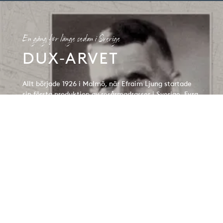
En gång för länge sedan i Sverige
DUX‑ARVET
Allt började 1926 i Malmö, när Efraim Ljung startade
sin första produktion av resårmadrasser i Sverige. Fyra
generationer senare hade DUX vuxit till ett globalt
varumärke med 88 butiker världen över.
Om DUX‑arvet