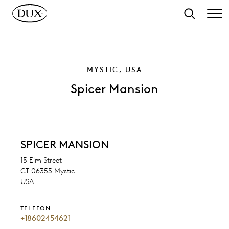
ll huvudinnehåll
Sök
MYSTIC, USA
Spicer Mansion
SPICER MANSION
15 Elm Street
CT 06355 Mystic
USA
TELEFON
+18602454621