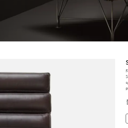
F
S
s
p