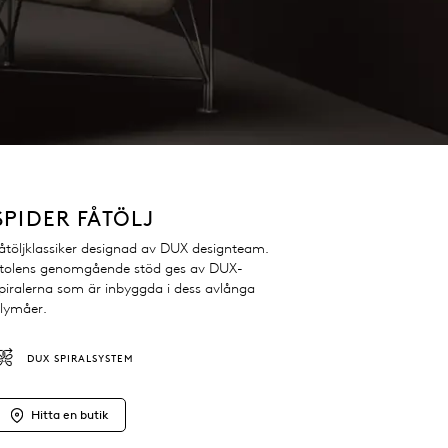
SPIDER FÅTÖLJ
åtöljklassiker designad av DUX designteam.
tolens genomgående stöd ges av DUX-
piralerna som är inbyggda i dess avlånga
lymåer.
DUX SPIRALSYSTEM
Hitta en butik