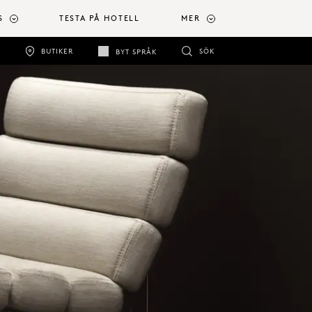
S
TESTA PÅ HOTELL
MER
BUTIKER
SÖK
BYT SPRÅK