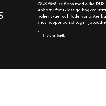
DUX fåtöljer finns med olika DUX-
enbart i förstklassiga högkvalitati
S
väljer tyger och lädervarianter ba
mot noppor och slitage, ljusäkthe
Hitta en butik