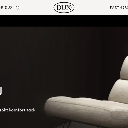
ÖR DUX
PARTNER
J
sökt komfort tack