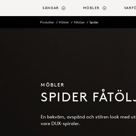
ll huvudinnehåll
SÄNGAR
MÖBLER
VARF
Produkter
Möbler
Fåtöljer
Spider
MÖBLER
SPIDER FÅTÖL
En bekväm, avspänd och stilren look med ut
vare DUX-spiraler.