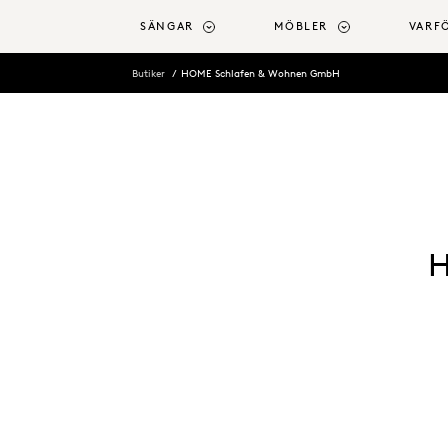
ll huvudinnehåll
SÄNGAR
MÖBLER
VARF
Butiker
HOME Schlafen & Wohnen GmbH
H