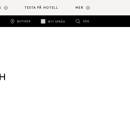
S
TESTA PÅ HOTELL
MER
BUTIKER
SÖK
BYT SPRÅK
bH