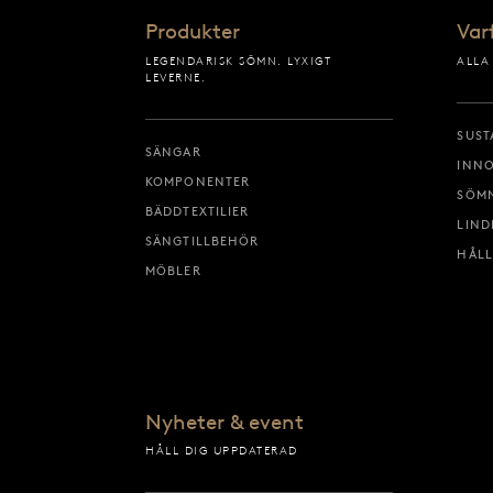
Produkter
Var
LEGENDARISK SÖMN. LYXIGT
ALLA
LEVERNE.
SUST
SÄNGAR
INNO
KOMPONENTER
SÖM
BÄDDTEXTILIER
LIND
SÄNGTILLBEHÖR
HÅLL
MÖBLER
Nyheter & event
HÅLL DIG UPPDATERAD