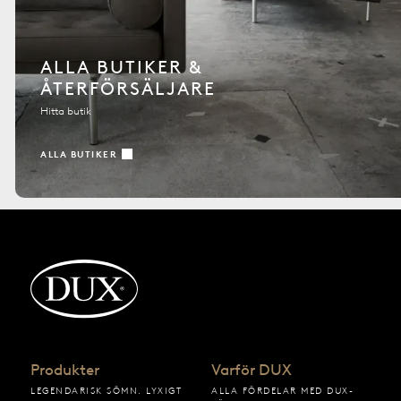
ALLA BUTIKER &
ÅTERFÖRSÄLJARE
Hitta butik
ALLA BUTIKER
Tillbaka till startsidan
Produkter
Varför DUX
LEGENDARISK SÖMN. LYXIGT
ALLA FÖRDELAR MED DUX-