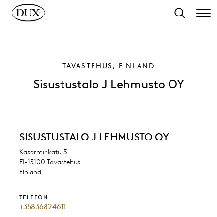
ll huvudinnehåll
Sök
TAVASTEHUS, FINLAND
Sisustustalo J Lehmusto OY
SISUSTUSTALO J LEHMUSTO OY
Kasarminkatu 5
FI-13100 Tavastehus
Finland
TELEFON
+35836824611