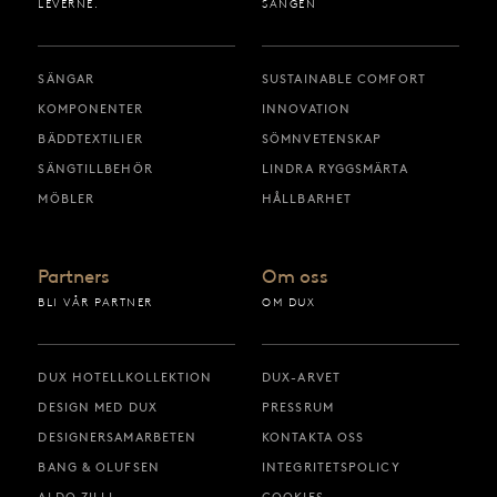
LEVERNE.
SÄNGEN
SÄNGAR
SUSTAINABLE COMFORT
KOMPONENTER
INNOVATION
BÄDDTEXTILIER
SÖMNVETENSKAP
SÄNGTILLBEHÖR
LINDRA RYGGSMÄRTA
MÖBLER
HÅLLBARHET
Partners
Om oss
BLI VÅR PARTNER
OM DUX
DUX HOTELLKOLLEKTION
DUX-ARVET
DESIGN MED DUX
PRESSRUM
DESIGNERSAMARBETEN
KONTAKTA OSS
BANG & OLUFSEN
INTEGRITETSPOLICY